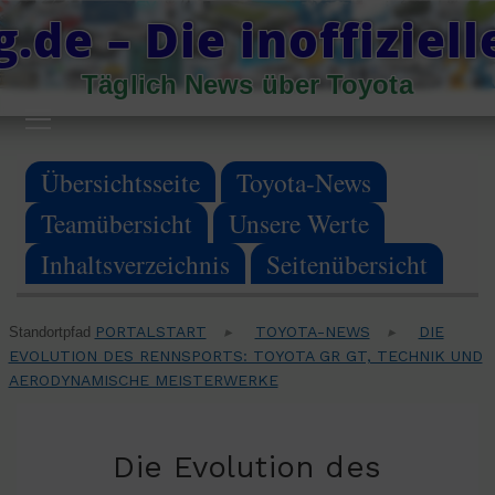
Skip
.de – Die inoffiziel
to
Täglich News über Toyota
content
Primary
Menu
Übersichtsseite
Toyota-News
Teamübersicht
Unsere Werte
Inhaltsverzeichnis
Seitenübersicht
PORTALSTART
TOYOTA-NEWS
DIE
Standortpfad
▸
▸
EVOLUTION DES RENNSPORTS: TOYOTA GR GT, TECHNIK UND
AERODYNAMISCHE MEISTERWERKE
Die Evolution des