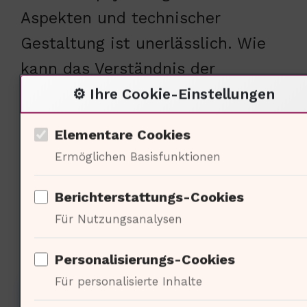
Aspekten und technischer
Gestaltung ist unerlässlich. Wie
kann das Verständnis der
Fahrerdynamik die
⚙️ Ihre Cookie-Einstellungen
Fahrzeugentwicklung weiter
Elementare Cookies
beeinflussen?
Ermöglichen Basisfunktionen
Berichterstattungs-Cookies
Ökonomische Aspekte des
Für Nutzungsanalysen
Rennsports
Personalisierungs-Cookies
Für personalisierte Inhalte