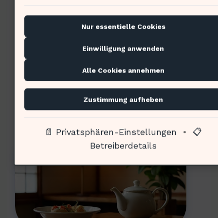
Werte (…) Die Frage an den
Ökonomen lautet: Wie wird diese
Nur essentielle Cookies
Philosophie wirtschaftlich
Einwilligung anwenden
bewertet?
Alle Cookies annehmen
Zustimmung aufheben
Wirtschaftliche Aspekte von
Omotenashi
📄 Privatsphären-Einstellungen
•
📋
Betreiberdetails