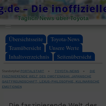
Skip
.de – Die inoffiziel
to
Täglich News über Toyota
content
Primary
Menu
Übersichtsseite
Toyota-News
Teamübersicht
Unsere Werte
Inhaltsverzeichnis
Seitenübersicht
PORTALSTART
TOYOTA-NEWS
DIE
Standortpfad
▸
▸
FASZINIERENDE WELT DES OMOTENASHI: JAPANISCHE
GASTFREUNDSCHAFT, LEXUS-PHILOSOPHIE, KULINARISCHE
EMOTIONEN
Die faszinierende Welt des