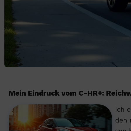
Mein Eindruck vom C-HR+: Reichw
Ich 
den 