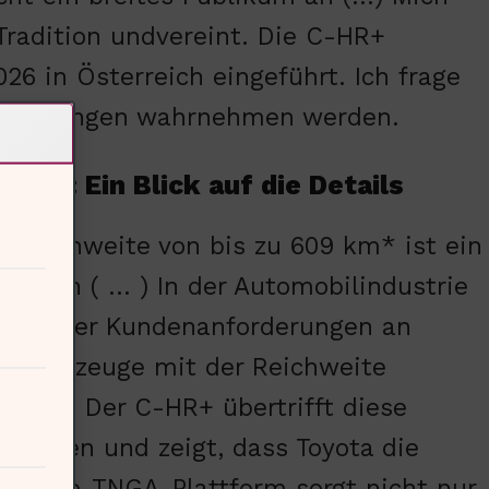
 Tradition undvereint. Die C-HR+
26 in Österreich eingeführt. Ich frage
twicklungen wahrnehmen werden.
HR+: Ein Blick auf die Details
e Reichweite von bis zu 609 km* ist ein
enstein ( … ) In der Automobilindustrie
 70% der Kundenanforderungen an
trofahrzeuge mit der Reichweite
unden. Der C-HR+ übertrifft diese
rtungen und zeigt, dass Toyota die
 · Die e-TNGA-Plattform sorgt nicht nur