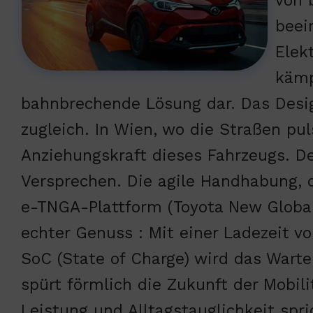
von 
beei
Elek
kämp
bahnbrechende Lösung dar. Das Desig
zugleich. In Wien, wo die Straßen pul
Anziehungskraft dieses Fahrzeugs. Der
Versprechen. Die agile Handhabung, d
e-TNGA-Plattform (Toyota New Global 
echter Genuss : Mit einer Ladezeit v
SoC (State of Charge) wird das Wart
spürt förmlich die Zukunft der Mobil
Leistung und Alltagstauglichkeit spr