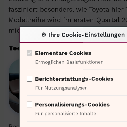
fasziniert besonders, wie Toyota hier
Modellreihe wird im ersten Quartal 20
mich, wie andere Experten diese En
⚙️ Ihre Cookie-Einstellungen
Technologische Innovationen im C-
Elementare Cookies
Ermöglichen Basisfunktionen
Dies
Meil
Berichterstattungs-Cookies
sind
Für Nutzungsanalysen
Elek
Personalisierungs-Cookies
verb
Für personalisierte Inhalte
Erwa
Bedürfnisse der Verbraucher versteht