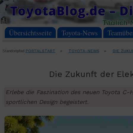
Skip
ToyotaBlog.de – Di
to
Täglich 
content
Übersichtsseite
Toyota-News
Teamüber
PORTALSTART
TOYOTA-NEWS
DIE ZUKU
Standortpfad
▸
▸
Die Zukunft der Ele
Erlebe die Faszination des neuen Toyota C-H
sportlichen Design begeistert.