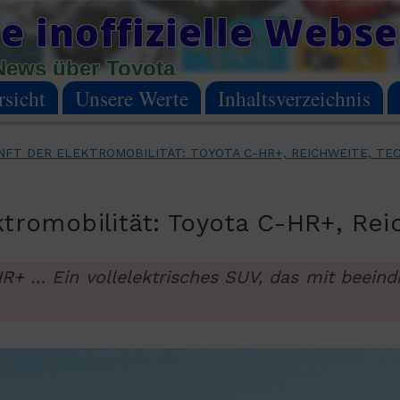
e inoffizielle Webse
News über Toyota
sicht
Unsere Werte
Inhaltsverzeichnis
NFT DER ELEKTROMOBILITÄT: TOYOTA C-HR+, REICHWEITE, TE
ktromobilität: Toyota C-HR+, Rei
R+ … Ein vollelektrisches SUV, das mit beeind