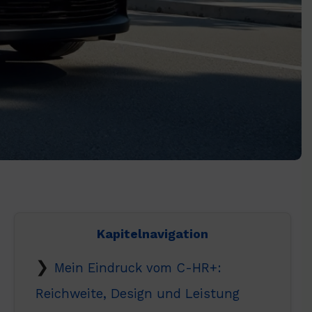
Kapitelnavigation
Mein Eindruck vom C-HR+:
Reichweite, Design und Leistung