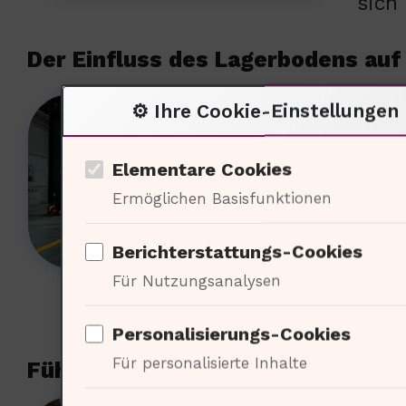
sich
Der Einfluss des Lagerbodens auf 
Uneb
⚙️ Ihre Cookie-Einstellungen
% de
Elementare Cookies
(Logi
Ermöglichen Basisfunktionen
Betr
star
Berichterstattungs-Cookies
verb
Für Nutzungsanalysen
Personalisierungs-Cookies
Für personalisierte Inhalte
Führungssysteme für Schmalgang