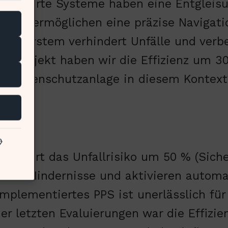
tgeführte Systeme haben eine Entgleisu
). Sie ermöglichen eine präzise Navigat
ungssystem verhindert Unfälle und verbe
ten Projekt haben wir die Effizienz um 3
Personenschutzanlage in diesem Kontex
age

reduziert das Unfallrisiko um 50 % (Sich
nnen Hindernisse und aktivieren autom
implementiertes PPS ist unerlässlich für
er letzten Evaluierungen war die Effizi