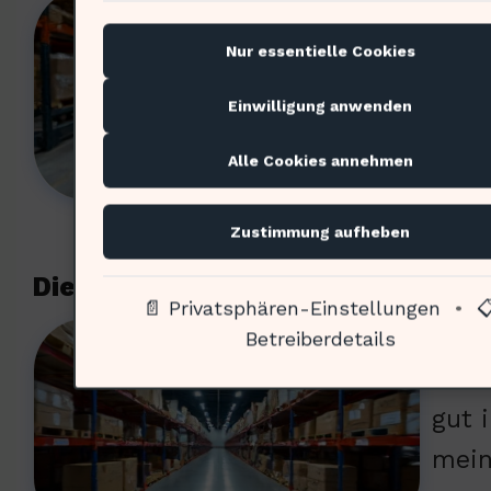
Drah
2023
Nur essentielle Cookies
Führ
Einwilligung anwenden
letz
Alle Cookies annehmen
die 
Zustimmung aufheben
Die Rolle der Personenschutzanl
📄 Privatsphären-Einstellungen
•

Sie 
Betreiberdetails
erke
gut 
mein