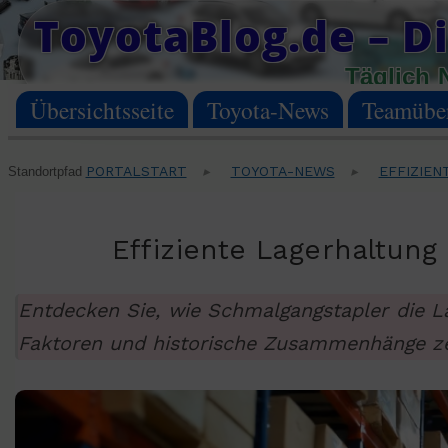
Skip
ToyotaBlog.de – Di
to
Täglich 
content
Übersichtsseite
Toyota-News
Teamüber
PORTALSTART
TOYOTA-NEWS
EFFIZIEN
Standortpfad
▸
▸
Effiziente Lagerhaltung
Entdecken Sie, wie Schmalgangstapler die La
Faktoren und historische Zusammenhänge zeig