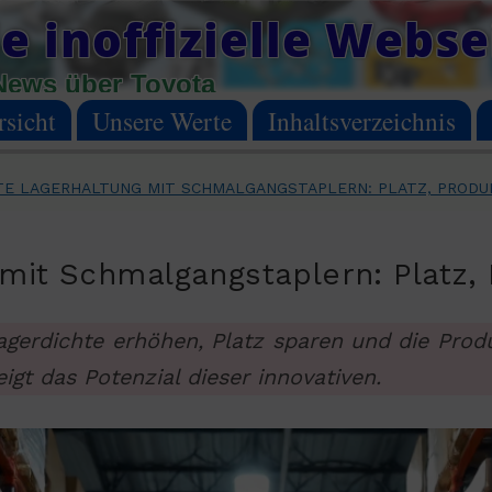
e inoffizielle Webse
News über Toyota
sicht
Unsere Werte
Inhaltsverzeichnis
TE LAGERHALTUNG MIT SCHMALGANGSTAPLERN: PLATZ, PRODUK
 mit Schmalgangstaplern: Platz, P
gerdichte erhöhen, Platz sparen und die Produk
t das Potenzial dieser innovativen.