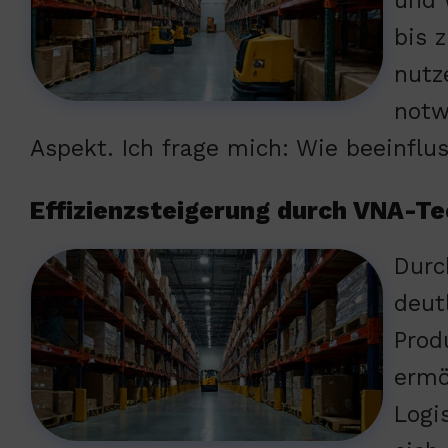
und 
bis 
nutz
notw
Aspekt. Ich frage mich: Wie beeinflu
Effizienzsteigerung durch VNA-Te
Durc
deut
Prod
ermö
Logi