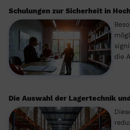
Schulungen zur Sicherheit in Hoc
Beso
mögl
sign
die 
Die Auswahl der Lagertechnik und
Dies
redu