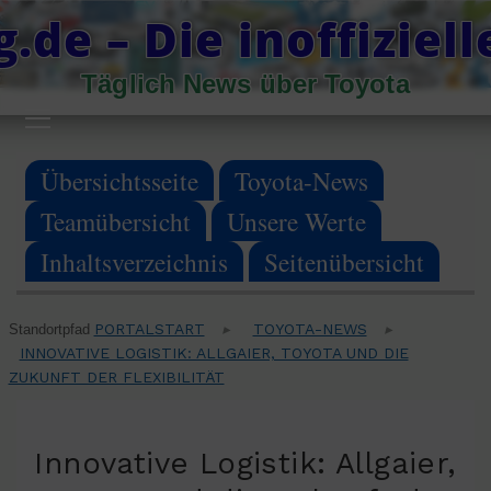
Skip
.de – Die inoffiziel
to
Täglich News über Toyota
content
Primary
Menu
Übersichtsseite
Toyota-News
Teamübersicht
Unsere Werte
Inhaltsverzeichnis
Seitenübersicht
PORTALSTART
TOYOTA-NEWS
Standortpfad
▸
▸
INNOVATIVE LOGISTIK: ALLGAIER, TOYOTA UND DIE
ZUKUNFT DER FLEXIBILITÄT
Innovative Logistik: Allgaier,