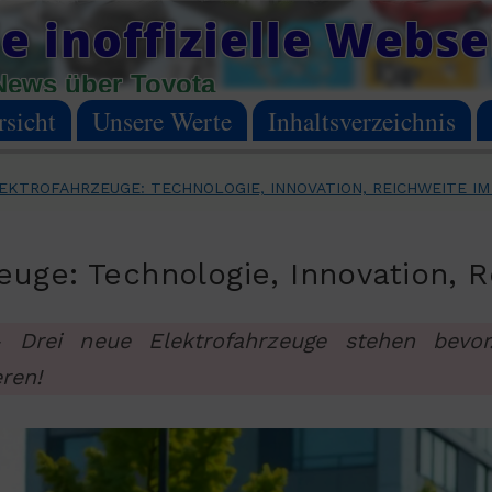
e inoffizielle Webse
News über Toyota
sicht
Unsere Werte
Inhaltsverzeichnis
EKTROFAHRZEUGE: TECHNOLOGIE, INNOVATION, REICHWEITE IM
euge: Technologie, Innovation, 
 Drei neue Elektrofahrzeuge stehen bevor.
eren!