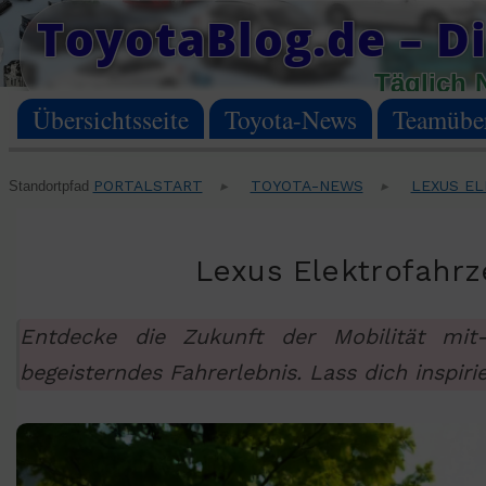
Skip
ToyotaBlog.de – Di
to
Täglich 
content
Übersichtsseite
Toyota-News
Teamüber
PORTALSTART
TOYOTA-NEWS
LEXUS EL
Standortpfad
▸
▸
Lexus Elektrofahrz
Entdecke die Zukunft der Mobilität mit-
begeisterndes Fahrerlebnis. Lass dich inspiri