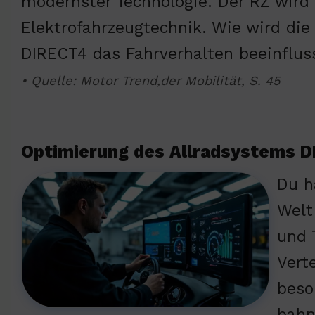
modernster Technologie. Der RZ wird 
Elektrofahrzeugtechnik. Wie wird di
DIRECT4 das Fahrverhalten beeinflus
• Quelle: Motor Trend,der Mobilität, S. 45
Optimierung des Allradsystems 
Du h
Welt
und 
Vert
beso
bahn