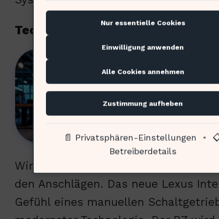
Nur essentielle Cookies
Technologische Innovationen im 
Einwilligung anwenden
Du f
Alle Cookies annehmen
das 
gese
Zustimmung aufheben
imme
% de
📄 Privatsphären-Einstellungen
•

intu
Betreiberdetails
Wire-System ermöglicht eine sanfte
den Anschlägen. Das neue Lexus Inter
Gefühl eines manuellen Schaltgetrieb