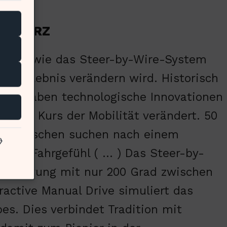
neuen RZ
ragst, wie das Steer-by-Wire-System
Fahrerlebnis verändern wird. Historisch
hen haben technologische Innovationen
r den Kurs der Mobilität verändert. 50
r Menschen suchen nach einem

itiven Fahrgefühl ( … ) Das Steer-by-
 Steuerung mit nur 200 Grad zwischen
active Manual Drive simuliert das
es. Dies verbindet Tradition mit