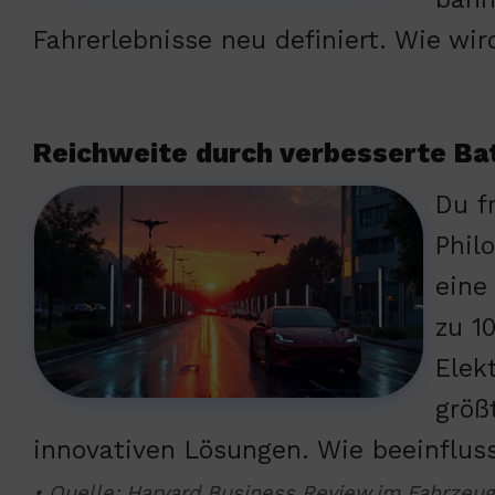
Fahrerlebnisse neu definiert. Wie wir
Reichweite durch verbesserte Ba
Du f
Phil
eine
zu 1
Elek
größ
innovativen Lösungen. Wie beeinfluss
• Quelle: Harvard Business Review,im Fahrzeug