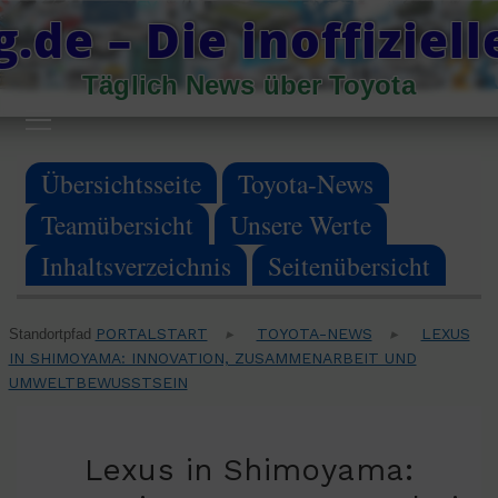
Skip
.de – Die inoffiziel
to
Täglich News über Toyota
content
Primary
Menu
Übersichtsseite
Toyota-News
Teamübersicht
Unsere Werte
Inhaltsverzeichnis
Seitenübersicht
PORTALSTART
TOYOTA-NEWS
LEXUS
Standortpfad
▸
▸
IN SHIMOYAMA: INNOVATION, ZUSAMMENARBEIT UND
UMWELTBEWUSSTSEIN
Lexus in Shimoyama: