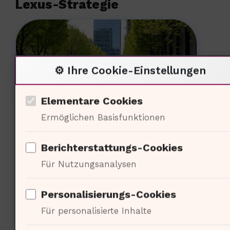
Lexus-Strategie
⚙️ Ihre Cookie-Einstellungen
Elementare Cookies
Ermöglichen Basisfunktionen
Die Kaufentscheidungen sind
Berichterstattungs-Cookies
stark von der Markenidentität
Für Nutzungsanalysen
geprägt. 70% der Käufer
entscheiden sich für Lexus
Personalisierungs-Cookies
aufgrund des positiven Images.
Für personalisierte Inhalte
Die ökonomische Strategie ist