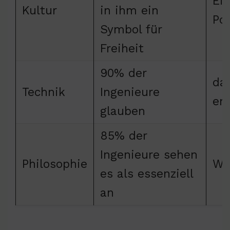
Ein
Kultur
in ihm ein
Po
Symbol für
Freiheit
90% der
da
Technik
Ingenieure
en
glauben
85% der
Ingenieure sehen
Philosophie
Wi
es als essenziell
an