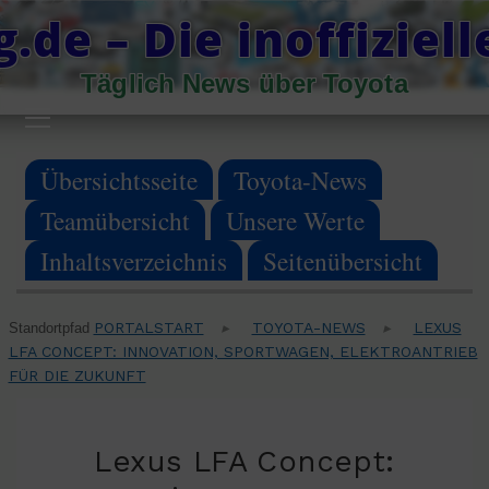
Skip
.de – Die inoffiziel
to
Täglich News über Toyota
content
Primary
Menu
Übersichtsseite
Toyota-News
Teamübersicht
Unsere Werte
Inhaltsverzeichnis
Seitenübersicht
PORTALSTART
TOYOTA-NEWS
LEXUS
Standortpfad
▸
▸
LFA CONCEPT: INNOVATION, SPORTWAGEN, ELEKTROANTRIEB
FÜR DIE ZUKUNFT
Lexus LFA Concept: