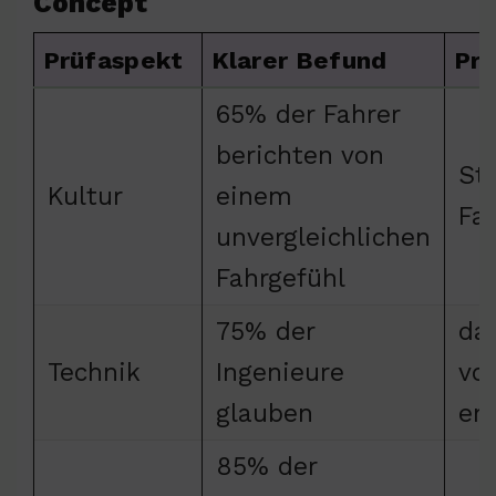
Concept
Prüfaspekt
Klarer Befund
Pra
65% der Fahrer
berichten von
St
Kultur
einem
Fah
unvergleichlichen
Fahrgefühl
75% der
da
Technik
Ingenieure
vo
glauben
en
85% der