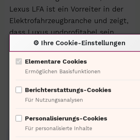
Lexus LFA ist ein Vorreiter in der
Elektrofahrzeugbranche und zeigt,
dass Luxus undprofitabel sein
⚙️ Ihre Cookie-Einstellungen
können. Die Frage ist, wie andere
Unternehmen diesem Beispiel
Elementare Cookies
folgen werden.
Ermöglichen Basisfunktionen
Berichterstattungs-Cookies
Politische Dimensionen des
Für Nutzungsanalysen
Lexus LFA
Personalisierungs-Cookies
Für personalisierte Inhalte