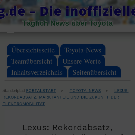
Skip
.de – Die inoffiziel
to
Täglich News über Toyota
content
Primary
Menu
Übersichtsseite
Toyota-News
Teamübersicht
Unsere Werte
Inhaltsverzeichnis
Seitenübersicht
PORTALSTART
TOYOTA-NEWS
LEXUS:
Standortpfad
▸
▸
REKORDABSATZ, MARKTANTEIL UND DIE ZUKUNFT DER
ELEKTROMOBILITÄT
Lexus: Rekordabsatz,