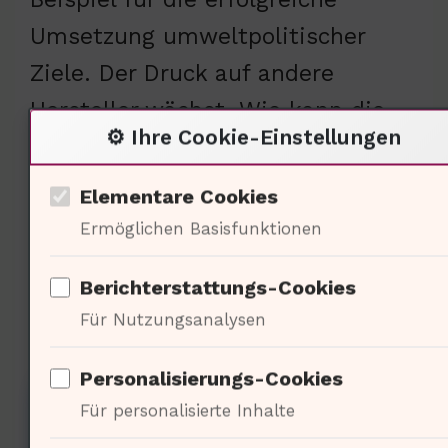
Umsetzung umweltpolitischer
Ziele. Der Druck auf andere
Hersteller wächst. Wie kann die
⚙️ Ihre Cookie-Einstellungen
Politik die Transformation weiter
unterstützen?
Elementare Cookies
Ermöglichen Basisfunktionen
Der Einfluss der Musik auf die
Berichterstattungs-Cookies
Automobilkultur
Für Nutzungsanalysen
Personalisierungs-Cookies
Für personalisierte Inhalte