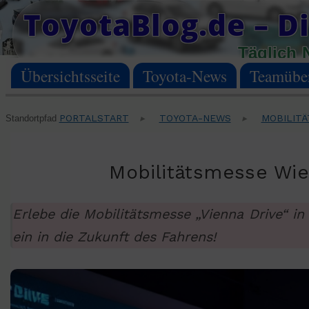
Skip
ToyotaBlog.de – Di
to
Täglich 
content
Übersichtsseite
Toyota-News
Teamüber
PORTALSTART
TOYOTA-NEWS
MOBILITÄ
Standortpfad
▸
▸
Mobilitätsmesse Wien
Erlebe die Mobilitätsmesse „Vienna Drive“ i
ein in die Zukunft des Fahrens!