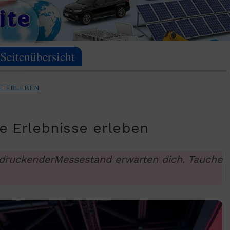
ite
Seitenübersicht
SE ERLEBEN
le Erlebnisse erleben
indruckenderMessestand erwarten dich. Tauche