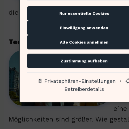
der 
die gesellschaftlichen Strukturen?
Nur essentielle Cookies
Einwilligung anwenden
Technologische Innovationen und 
Alle Cookies annehmen
Tech
Zustimmung aufheben
Plat
Tech
📄 Privatsphären-Einstellungen
•

enor
Betreiberdetails
Zuku
eine
Möglichkeiten sind größer. Wie gesta