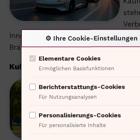
Kauf
steh
Verb
Innovationsgeist. Diese Entwicklung 
⚙️ Ihre Cookie-Einstellungen
Branche ; Ich frage: Welche Rolle spi
Elementare Cookies
Kulturelle Bedeutung der Mobilit
Ermöglichen Basisfunktionen
Mobi
Berichterstattungs-Cookies
der 
Für Nutzungsanalysen
zwis
Personalisierungs-Cookies
unse
Für personalisierte Inhalte
Heut