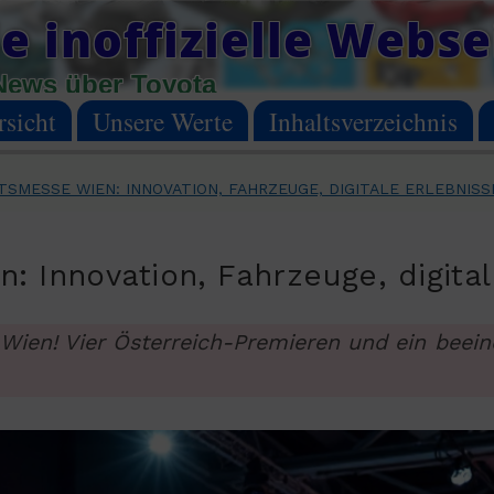
e inoffizielle Webse
News über Toyota
sicht
Unsere Werte
Inhaltsverzeichnis
TSMESSE WIEN: INNOVATION, FAHRZEUGE, DIGITALE ERLEBNIS
: Innovation, Fahrzeuge, digita
n Wien! Vier Österreich-Premieren und ein bee