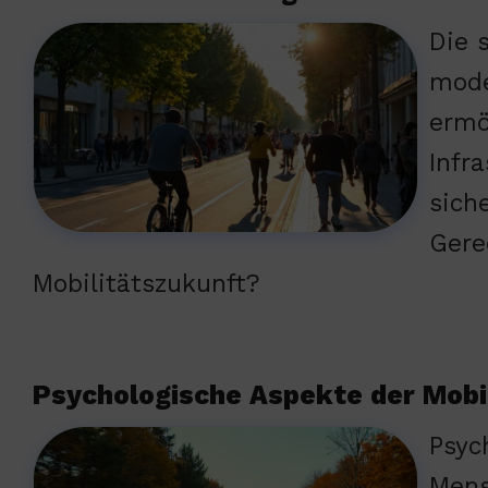
Die 
mode
ermö
Infr
sich
Gere
Mobilitätszukunft?
Psychologische Aspekte der Mobi
Psyc
Mens