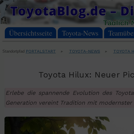
Skip
ToyotaBlog.de – Di
to
Täglich 
content
Übersichtsseite
Toyota-News
Teamüber
PORTALSTART
TOYOTA-NEWS
TOYOTA H
Standortpfad
▸
▸
Toyota Hilux: Neuer Pi
Erlebe die spannende Evolution des Toyota
Generation vereint Tradition mit modernster 