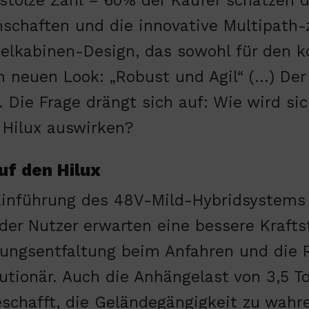
 stolze Zahl – 60% der Käufer schätzen d
nschaften und die innovative Multipath-
elkabinen-Design, das sowohl für den ko
 im neuen Look: „Robust und Agil“ (…) De
Die Frage drängt sich auf: Wie wird si
 Hilux auswirken?
uf den Hilux
Einführung des 48V-Mild-Hybridsystems i
der Nutzer erwarten eine bessere Kraftst
tungsentfaltung beim Anfahren und die
lutionär. Auch die Anhängelast von 3,5 T
eschafft, die Geländegängigkeit zu wahre