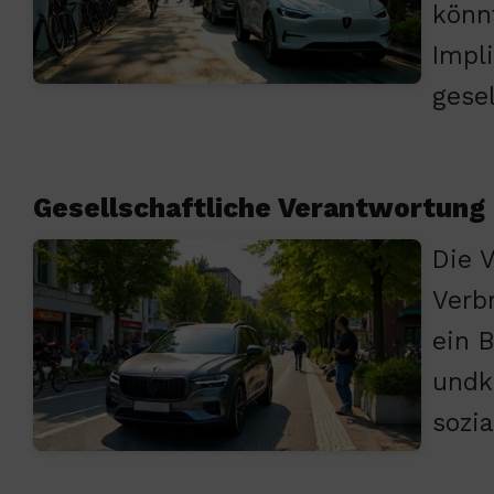
könn
Impl
gese
Gesellschaftliche Verantwortung
Die 
Verb
ein 
undk
sozi