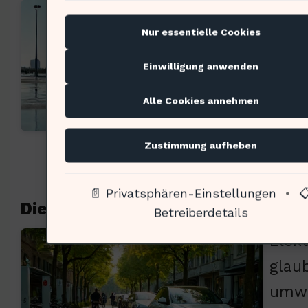
Der 
Nur essentielle Cookies
Verb
wird
Einwilligung anwenden
nach
Alle Cookies annehmen
wird
entw
Zustimmung aufheben
📄 Privatsphären-Einstellungen
•

Die Philosophie der Elektromobili
Betreiberdetails
Elek
glau
umwe