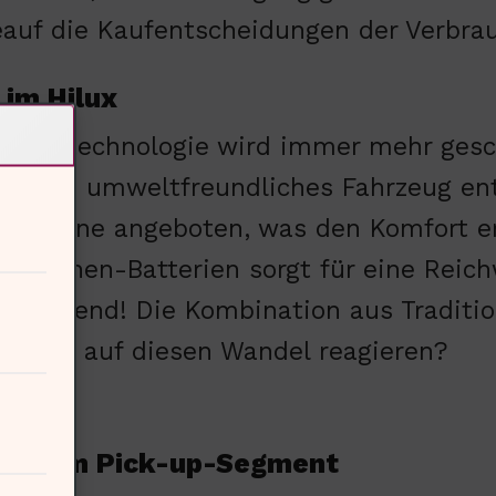
eauf die Kaufentscheidungen der Verbra
 im Hilux
Hybridtechnologie wird immer mehr gesc
 für ein umweltfreundliches Fahrzeug ent
elkabine angeboten, was den Komfort er
ium-Ionen-Batterien sorgt für eine Reic
ndruckend! Die Kombination aus Traditio
urrenz auf diesen Wandel reagieren?
gen im Pick-up-Segment