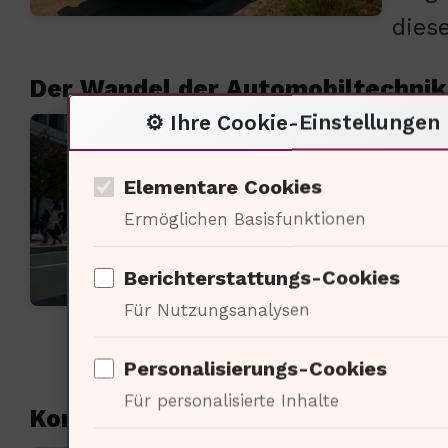
dies
Der Wandel der Automobiltechnik
⚙️ Ihre Cookie-Einstellungen
Die 
sich
Elementare Cookies
Dopp
Ermöglichen Basisfunktionen
Lith
Berichterstattungs-Cookies
beei
Für Nutzungsanalysen
Konk
Personalisierungs-Cookies
Für personalisierte Inhalte
Konkurrenz und Marktveränderun